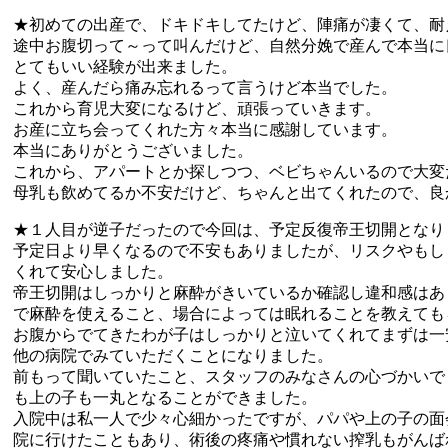
★初めての出産で、ドキドキしてたけど、陣痛が凄くて、耐
途中お腹切って～って叫んだけど、自然分娩で産んで本当に
とてもいい経験が出来ました。
よく、産んだら痛み忘れるって言うけど本当でした。
これから育児大変になるけど、頑張っていきます。
お産に立ち会ってくれた方々本当に感謝しています。
本当にありがとうございました。
これから、アパートとか探しつつ、ベビちゃんいるので大変
母乳も飲めてるか不安だけど、ちゃんと出てくれたので、良
★１人目が逆子だったので今回は、予定反復帝王切開となり
予定日より早くなるので不安もありましたが、リスクやもし
くれて安心しました。
帝王切開はしっかりと麻酔がきいているか確認し違和感はあ
で麻酔を使えること、場合によっては眠れることを教えても
お腹からでてきたわが子はしっかりと泣いてくれてまずは一
他の病院でみていただくことになりました。
前もって聞いていたこと、スタッフのみなさんの心づかいで
も上の子も一丸となることができました。
入院中は私一人で少々心細かったですが、パパや上の子の面
院に行けたこともあり、術後の疼痛や慣れない搾乳もがんば