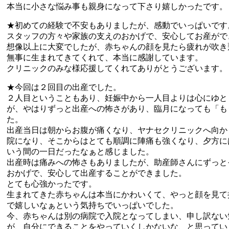
本当に小さな悩み事も親身になって下さり嬉しかったです。
★初めての経験で不安もありましたが、感動でいっぱいです
スタッフの方々や家族の支えのおかげで、安心してお産がで
想像以上に大変でしたが、赤ちゃんの顔を見たら疲れが吹き
無事に生まれてきてくれて、本当に感謝しています。
クリニックのみな様応援してくれてありがとうございます。
★今回は２回目の出産でした。
２人目ということもあり、妊娠中から一人目よりは心にゆと
が、やはりずっと出産への怖さがあり、臨月になっても「も
た。
出産当日は朝からお腹が痛くなり、ヤナセクリニックへ向か
院になり、そこからはとても順調に陣痛も強くなり、夕方に
いう間の一日だったなぁと感じました。
出産時は痛みへの怖さもありましたが、助産師さんにずっと
おかげで、安心して出産することができました。
とても心強かったです。
生まれてきた赤ちゃんは本当にかわいくて、やっと顔を見て
で嬉しいなぁという気持ちでいっぱいでした。
今、赤ちゃんは別の病院で入院となってしまい、申し訳ない
が、自分にできることをやっていくしかないな、と思ってい