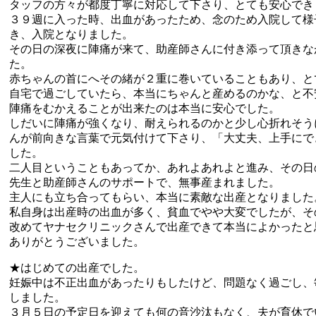
タッフの方々が都度丁寧に対応して下さり、とても安心でき
３９週に入った時、出血があったため、念のため入院して様
き、入院となりました。
その日の深夜に陣痛が来て、助産師さんに付き添って頂きな
た。
赤ちゃんの首にへその緒が２重に巻いていることもあり、と
自宅で過ごしていたら、本当にちゃんと産めるのかな、と不
陣痛をむかえることが出来たのは本当に安心でした。
しだいに陣痛が強くなり、耐えられるのかと少し心折れそう
んが前向きな言葉で元気付けて下さり、「大丈夫、上手にで
した。
二人目ということもあってか、あれよあれよと進み、その日
先生と助産師さんのサポートで、無事産まれました。
主人にも立ち合ってもらい、本当に素敵な出産となりました
私自身は出産時の出血が多く、貧血でやや大変でしたが、そ
改めてヤナセクリニックさんで出産できて本当によかったと
ありがとうございました。
★はじめての出産でした。
妊娠中は不正出血があったりもしたけど、問題なく過ごし、
しました。
３月５日の予定日を迎えても何の音沙汰もなく、夫が育休で