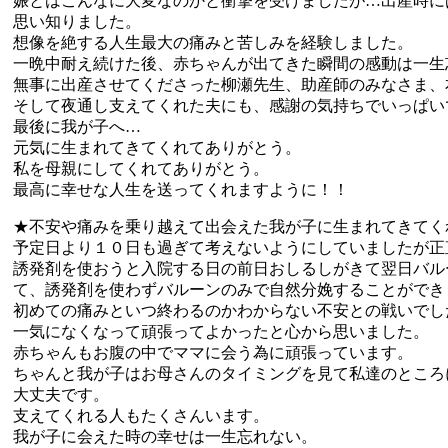
娠とはこんなに大変なのかと衝撃を受けましたが…出産時に
思い知りました。
想像を絶する人生最大の痛みと苦しみを経験しました。
一晩中耐え続けた後、赤ちゃんが出てきた瞬間の感動は一生
無事に出産させてくださった柳瀬先生、助産師のみなさま、
そして夜通し支えてくれた夫にも、感謝の気持ちでいっぱい
最後に我が子へ…
元気に生まれてきてくれてありがとう。
私を母親にしてくれてありがとう。
最高に幸せな人生を送ってくれますように！！
★不安や痛みを乗り越えて出会えた我が子に生まれてきてく
予定日より１０日も過ぎて考えないようにしていましたが正
誘発剤を使おうと入院する日の前日おしるしがきて翌日バル
て、誘発剤を使わずバルーンのみで自然分娩することができ
初めての痛みといつ終わるのかわからない不安との戦いでし
一気になくなって頑張ってよかったと心から思いました。
赤ちゃんもお腹の中でママに会う為に頑張っています。
ちゃんと我が子はお母さんのタイミングを見て私達のところ
大丈夫です。
支えてくれる人もたくさんいます。
我が子に会えた時の幸せは一生忘れない。