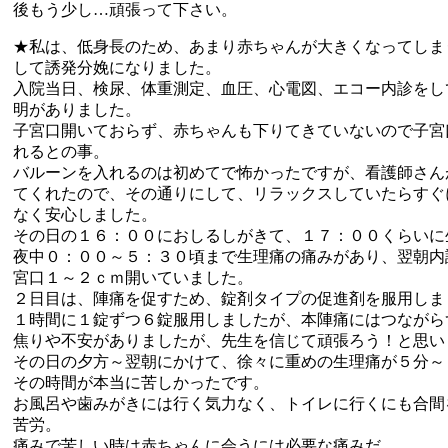
後もう少し…頑張って下さい。
★私は、低身長のため、あまり赤ちゃんが大きくなってしま
して誘発分娩になりました。
入院当日、検尿、体重測定、血圧、心電図、エコー内診をし
明がありました。
子宮口開いておらず、赤ちゃんも下りてきていないので子宮
れるとの事。
バルーンを入れるのは初めてで怖かったですが、看護師さん
てくれたので、その通りにして、リラックスしていたらすぐ
なく安心しました。
その日の１６：００におしるしがきて、１７：００くらいに
夜中０：００～５：３０頃まで生理痛の痛みがあり、翌朝内
宮口１～２ｃｍ開いていました。
２日目は、陣痛を促すため、錠剤タイプの促進剤を服用しま
１時間に１錠ずつ６錠服用しましたが、本陣痛にはつながら
焦りや不安がありましたが、先生を信じて頑張ろう！と思い
その日の夕方～翌朝にかけて、徐々に重めの生理痛が５分～
その時間が本当に苦しかったです。
お風呂や歯みがきには行く気力なく、トイレに行くにも合間
苦労。
痛みで苦しい時は赤ちゃんに会うには必要な痛みだ。