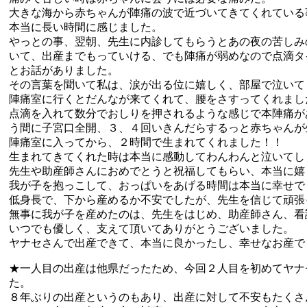
大きな海から赤ちゃんが陣痛の波で近づいてきてくれている
本当に長い時間に感じました。
やっとの事、翌朝、先生に内診してもらうとあの夜の苦しみ
いて、出産までもっていける、でも陣痛が弱めなので点滴タ
とお話がありました。
その言葉を聞いて私は、涙が出る位に嬉しく、部屋で泣いて
陣痛室に行くとだんなが来てくれて、腰をさすってくれまし
点滴を入れて数分でおしりを押されるような感じで本陣痛が
う間に子宮口全開、３、４回いきんだらするっと赤ちゃんが
陣痛室に入ってから、２時間で生まれてくれました！！
生まれてきてくれた時は本当に感動してわんわんと泣いてし
先生や助産師さんにおめでとうと祝福してもらい、本当に嬉
我が子を抱っこして、おっぱいをあげる時間は本当に幸せで
低身長で、下から産めるか不安でしたが、先生を信じて頑張
無事に我が子を産めたのは、先生をはじめ、助産師さん、看
いつでも優しく、支えて頂いてありがとうございました。
ヤナセさんで出産できて、本当に良かったし、幸せなお産で
★一人目の出産は他県だったため、今回２人目を初めてヤナ
た。
８年ぶりの出産というのもあり、出産に対して不安もたくさ