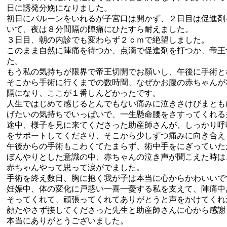
日に誘発分娩になりました。
初日にバルーンをいれるが子宮口は開かず、２日目は促進剤
いて、夜は８分間隔の陣痛にひたすら耐えました。
３日目、朝の内診でも変わらず２ｃｍで絶望しました。
このまま自然に陣痛を待つか、点滴で促進剤を打つか、帝王
た。
もう私の気持ちが限界で帝王切開でお願いし、午後に手術と
そこから手術に行くまでの数時間、なぜかお腹の赤ちゃんが
隔になり、ここが１番しんどかったです。
人生ではじめて感じるとんでもない痛みに泣きさけびまとも
げたいの気持ちでいっぱいで、一生懸命腰をさすってくれる
途中、様子を見に来てくださった助産師さんが、しっかり呼
をサポートしてくださり、そこから少しずつ痛みに向き合え
午後からの手術もこわくてたまらず、術中手をにぎっていた
ぼんやりとした意識の中、赤ちゃんの泣き声が聞こえた時は
赤ちゃんやって思って涙がでました。
手術を終え数日、胸に抱く我が子は本当に心からかわいいで
妊娠中、体の変化に戸惑い一喜一憂する私を支えて、陣痛中
そってくれて、頑張ってくれてありがとうと声をかけてくれ
顔たやさず接してくださった先生と助産師さんに心から感謝
本当にありがとうございました。