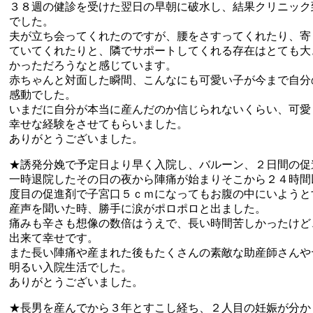
３８週の健診を受けた翌日の早朝に破水し、結果クリニック
でした。
夫が立ち会ってくれたのですが、腰をさすってくれたり、寄
ていてくれたりと、隣でサポートしてくれる存在はとても大
かっただろうなと感じています。
赤ちゃんと対面した瞬間、こんなにも可愛い子が今まで自分
感動でした。
いまだに自分が本当に産んだのか信じられないくらい、可愛
幸せな経験をさせてもらいました。
ありがとうございました。
★誘発分娩で予定日より早く入院し、バルーン、２日間の促
一時退院したその日の夜から陣痛が始まりそこから２４時間
度目の促進剤で子宮口５ｃｍになってもお腹の中にいようと
産声を聞いた時、勝手に涙がポロポロと出ました。
痛みも辛さも想像の数倍はうえで、長い時間苦しかったけど
出来て幸せです。
また長い陣痛や産まれた後もたくさんの素敵な助産師さんや
明るい入院生活でした。
ありがとうございました。
★長男を産んでから３年とすこし経ち、２人目の妊娠が分か