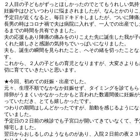
２人目の子どもがずっとほしかったのでとてもうれしい気持
妊娠中はひどいつわりに悩まされましたが、なんとかのりこ
予定日が近くなると、毎日ドキドキしましたが、ついに陣痛
長男の時はコロナ禍で夫は病院に入れず、一人での出産でし
るまでの時間を共有できました。
夫の応援もあり陣痛の痛みをのりこえた先に誕生した我が子
くれた嬉しさと感謝の気持ちでいっぱいになりました。
夫も、誕生の瞬間を見られたこと、へその緒を切ったことな
す。
これから、２人の子どもの育児となりますが、大変さよりも
切に育てていきたいと思います。
★今回、初めての妊娠・出産でした。
元々、生理不順でなかなか妊娠せず、タイミングを診てもら
排卵がうまくいかなかったかもと言われた数週間後に妊娠が
っていただき、とても嬉しかったです。
つわりの期間はしんどかったですが、胎動を感じるようにな
ていました。
予定日の２日前の検診でも子宮口が開いてきていなくて、予
帰宅しました。
翌日からおしるしのようなものがあり、入院２日前の夜２３