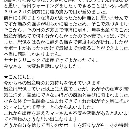
と思い、毎日ウォーキングをしたりできることはいろいろ試
３９ｗ２ｄの朝方にお腹の痛みで目が覚めました。
前日にも同じような痛みがあったため陣痛とは思いませんで
ですが痛みの強さが明らかに違ったため、そこで気づきまし
そこから、その日の夕方まで陣痛に耐え、無事出産すること
出産が初めてで何も分からなかったので不安でいっぱいでし
また、想像をはるかに超える痛さで何度も心が折れましたが
サポートがあったおかげで最後まで頑張ることができました
本当に感謝しかありません。
ヤナセクリニックで出産できてよかったです。
みなさま、大変お世話になりました。
★こんにちは。
今から私の出産時のお気持ちを伝えていきます。
出産は想像していた以上に大変でしたが、わが子の産声を聞
気に消え、言葉にできないほどの感動と喜びに包まれました
小さな体で一生懸命に生まれてきてくれた我が子を胸に抱い
のママになれて幸せ」と心から思いました。
これから出産を迎えるママさんも不安や緊張があると思いま
てが宝物のような思い出になります。
どうか自分を信じて周りのサポートを頼りながら、その特別