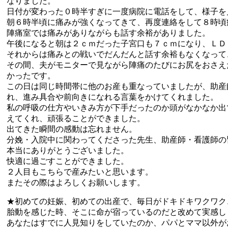
なりました。
日付が変わった０時半すぎに一度病院に電話をして、様子を
朝６時半頃に痛みが強くなってきて、再度連絡をして８時頃
陣痛室では痛みがありながらも話す余裕がありました。
午後になると朝は２ｃｍだった子宮口も７ｃｍになり、ＬＤ
それからは痛みとの戦いでだんだんと話す余裕もなくなって
その間、夫がモニターで見ながら陣痛のたびにお尻をおさえ
かったです。
この日は同じ時間帯に他のお産も重なっていましたが、助産
れ、進み具合や前向きになれる言葉をかけてくれました。
私の呼吸の仕方やいきみ方が下手だったのか頭がなかなか出
えてくれ、頑張ることができました。
出てきた瞬間の感動は忘れません。
分娩・入院中に関わってくださった先生、助産師・看護師の
本当にありがとうございました。
快適に過ごすことができました。
２人目もこちらで産みたいと思います。
またその際はよろしくお願いします。
★初めての妊娠、初めての出産で、毎日がドキドキワクワク
胎動を感じた時、そこに命が宿っているのだと改めて実感し
あなたはすでに人見知りをしていたのか、パパとママ以外が