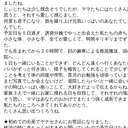
ましたね。
じぃじたちは少し残念そうでしたが、ママたちにはたくさん
思うと、それすら愛しく感じました。
何度も逆子になり、肋を蹴り上げ元気いっぱいのあなたでし
んでした。
予定日を５日過ぎ、誘発分娩でやっと出会えた私たちの赤ち
小さな体、小さな手、全てが愛しくて、時間ギリギリまでず
た。
でも生まれてから２０時間で、顔の麻痺による救急搬送、頭
院へ…。
１日も一緒にいることができず、どんどん遠くへ行くあなた
パパがずっと付き添い、様子を報告してくれることで少しず
ことを考えて体の回復や搾乳、育児のお勉強を頑張っていま
まだ写真でしか会えないけど、退院したらパパと一緒に会い
その時はいっぱい抱っこして、大好きだよって伝えるからね
家族３人で一緒にお家に帰れる日を目指して、それぞれの場
そう思い、ママはあなたのおかげでまた１つ強く成長できま
私たちのところへきてくれてありがとう。
たくさん思い出つくろうね。
★初めての出産でヤナセさんにお世話になりました。
検診の時に赤ちゃんが大きめと聞いていたので予定日はなる