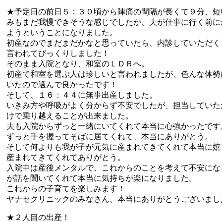
★予定日の前日５：３０頃から陣痛の間隔が長くて９分、短
みもまだ我慢できそうな感じでしたが、夫が仕事に行く前に
ようということになりました。
初産なのでまだまだかなと思っていたら、内診していただく
言われてびっくりしました！
そのまま入院となり、和室のＬＤＲへ。
初産で和室を選ぶ人は珍しいと言われましたが、色んな体勢
いたので選んで良かったです！
そして、１６：４４に無事出産しました。
いきみ方や呼吸がよく分からず不安でしたが、担当していた
けで乗り越えることが出来ました。
夫も入院からずっと一緒にいてくれて本当に心強かったです
ずっと手を握ってそばに居てくれて、本当にありがとう。
そして何よりも我が子が元気に産まれてきてくれて本当に嬉
産まれてきてくれてありがとう。
入院中は産後メンタルで、これからのことを考えて不安にな
が話を聞いてくれて本当に気持ちが楽になりました。
これからの子育てを楽しみます！
ヤナセクリニックのみなさん、本当にありがとうございまし
★２人目の出産！