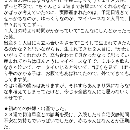
１人目の時にはならなかった早産になりそうで１ヶ月入院。
ずっと不安で、“ちゃんと３６週までお腹にいてくれるかな”
かばっか考えていたのに、実際産まれたのは、予定日過ぎて
せっかちなのか、ゆっくりなのか、マイペースな２人目で、
中々おりてこず…。
１人目の時より時間がかかっていて“こんなにしんどかった
た笑。
出産を１人目にも立ち合いをさせて“こうして生まれてきた
るのかな？と思いながらも、生まれてきた２人目に、“かわい
いがってくれたので、立ち合わせて良かったなって思ってい
産まれてからはほんとうにマイペースな子で、ミルクも飲ん
なきゃ泣いて、ケータイいじると泣いて、“ぼくを見てー!!!
り手のかかる子は、お腹でもあばれてたので、外でてきても
してます笑。
今は出産の痛みはありますが、それすらあんまり気にならな
な事考えてしまってたけど、今じゃ全然なんにも思わないく
幸せです。
★初めての妊娠・出産でした。
２３週で切迫早産との診断を受け、入院したり自宅安静期間
不安な気持ちでいっぱいでしたが、赤ちゃんはなんとか正期
た。