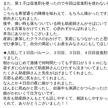
また、第１子は促進剤を使ったので今回は促進剤を使わない
した。
こちらも希望通りの陣痛を味わえて、もちろん痛かったです
前向きになれました。
後半、痛い時も落ちついている時も助産師さんがそばにいて
くれる言葉をかけてくれて、心折れずがんばれました。
本当にありがとうございました。
産前に参加したクラスのおかげで、安産にもつながったと思
ぜひ参加して、自分の満足いくお産をみなさんにもしてほし
★入院して１日目バルーン、２日目、３日目、４日目促進剤
りました。
朝からはじめて激痛で何時間たっても子宮口が１０ｃｍにな
昼すぎに心がおれて助産師さんにひたすら泣きついてました
たくさん助産師さんと先生がはげましてくれました。
旦那も必死に尻をおしてくれました。
なんとか４日目の夜に娘がうまれました。
ほんまに死ぬかと思ったし、妊振中も体調とかつらかったけ
娘がかわいくて仕方ないです。
先生も助産師さんもとても話しやすくて、相談もしやすかっ
くれて、ありがとうございました！！