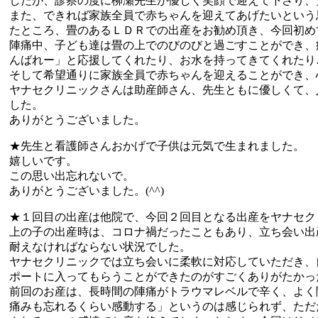
したが、診察の度に柳瀬先生が優しく笑顔で迎えて下さり、
また、できれば家族全員で赤ちゃんを迎えてあげたいという
たところ、畳のあるＬＤＲでの出産をお勧め頂き、今回初め
陣痛中、子ども達は畳の上でのびのびと過ごすことができ、
んばれー」と応援してくれたり、お水を持ってきてくれたり
そして希望通りに家族全員で赤ちゃんを迎えることができ、
ヤナセクリニックさんは助産師さん、先生ともに優しくて、
した。
ありがとうございました。
★先生と看護師さんおかげで子供は元気で生まれました。
嬉しいです。
この思い出忘れないで。
ありがとうございました。(^^)
★１回目の出産は他院で、今回２回目となる出産をヤナセク
上の子の出産時は、コロナ禍だったこともあり、立ち会い出
耐えなければならない状況でした。
ヤナセクリニックでは立ち会いに柔軟に対応していただき、
ポートに入ってもらうことができたのがすごくありがたかっ
前回のお産は、長時間の陣痛がトラウマレベルで辛く、よく
痛みも忘れるくらい感動する」というのは感じられず、ただ