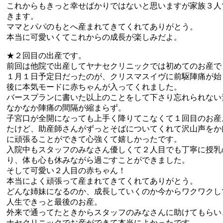
これからもきっと幸せばかりではないと思いますが家族３人
きます。
ママとパパのもとへ産まれてきてくれてありがとう。
本当に可愛いくてこれからの成長が楽しみだよ。
★２回目の出産です。
前回は他院で出産してヤナセクリニックでは初めてのお産で
１月１日予定日だったのが、クリスマスイヴに前駆陣痛が始
後に本気モードに赤ちゃんが入ってくれました。
バースプランに書いた以上のことをして下さり忘れられない
なかなか陣痛の間隔が縮まらず。
子宮口が全開になっても上手く降りてこなくて１回目のお産
たけど、助産師さんがずっとそばについてくれて沢山声をか
に頑張ることができて心強くて嬉しかったです。
入院中もスタッフのみなさん優しくて２人目でも丁寧に授乳
り、体も心も休みながら過ごすことができました。
そして可愛い２人目の赤ちゃん！
本当によく頑張って産まれてきてくれてありがとう。
どんな姉妹になるのか、成長していくのか今からワクワクし
人生できっと最後のお産。
外来で通ってたときからスタッフのみなさんに助けてもらい
ナセクリニックでお産ができて本当によかったです。