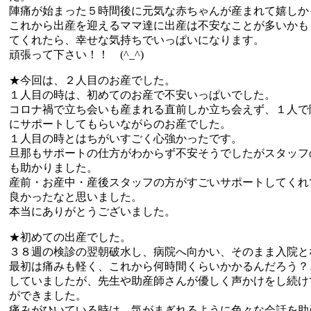
陣痛が始まった５時間後に元気な赤ちゃんが産まれて嬉しか
これから出産を迎えるママ達に出産は不安なことが多いかも
てくれたら、幸せな気持ちでいっぱいになります。
頑張って下さい！！ (^_^)
★今回は、２人目のお産でした。
１人目の時は、初めてのお産で不安いっぱいでした。
コロナ禍で立ち会いも産まれる直前しか立ち会えず、１人で
にサポートしてもらいながらのお産でした。
１人目の時とはちがいすごく心強かったです。
旦那もサポートの仕方がわからず不安そうでしたがスタッフ
も助かりました。
産前・お産中・産後スタッフの方がすごいサポートしてくれ
良かったなと思いました。
本当にありがとうございました。
★初めての出産でした。
３８週の検診の翌朝破水し、病院へ向かい、そのまま入院と
最初は痛みも軽く、これから何時間くらいかかるんだろう？
していましたが、先生や助産師さんが優しく声かけをし続け
ができました。
痛みがひいている時は、気がまぎれるように色々な会話を助