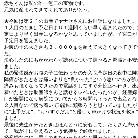
赤ちゃんは私の唯一無二の宝物です。
元気に産まれてきてくれてありがとう。
★今回は第２子の出産でヤナセさんにお世話になりました。
１人目のときは予定日より１週間くらい早く産まれたので、
定日より早く出産になるかなと思っていましたが、子宮口が
予定日を迎えました。
お腹の子の大きさも３，０００ｇを超えて大きくなってきて
た。
決心したのにもかかわらず誘発について調べると緊張と不安
ました。
私の緊張感がお腹の子に伝わったのか入院予定日の夜中に陣
陣痛がきたときは痛いよりも“良かった”という思いの方が強
痛みも強くなってきたので電話をしてすぐ分娩室へ行き、出
着いたときは助産師さんと話せるレベルだったのが、経産婦
口が全開になり病院についてから３時間ちょっとで出産とな
２人目なので落ち着いて冷静に頑張ろうと思っていましたが
に“上手だよ”、“もうすぐだよ”と優しく声かけや状況を教
ました。
最後に先生が来たときはほんとうに安心して、たくさん声か
て、我が子に会えるという気持ちで頑張れました。
経産婦なのに上手くできなかったかなと思ったりもしていま