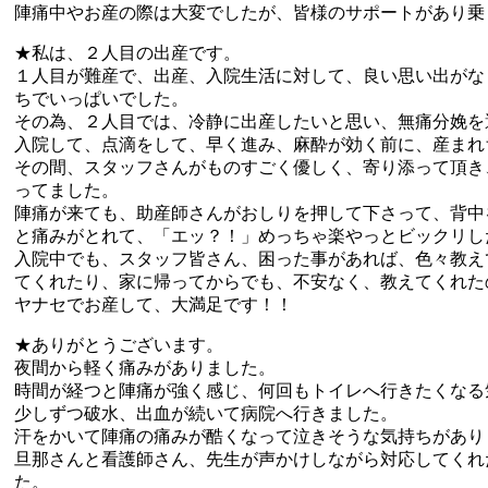
陣痛中やお産の際は大変でしたが、皆様のサポートがあり乗
★私は、２人目の出産です。
１人目が難産で、出産、入院生活に対して、良い思い出がな
ちでいっぱいでした。
その為、２人目では、冷静に出産したいと思い、無痛分娩を
入院して、点滴をして、早く進み、麻酔が効く前に、産まれ
その間、スタッフさんがものすごく優しく、寄り添って頂き
ってました。
陣痛が来ても、助産師さんがおしりを押して下さって、背中
と痛みがとれて、「エッ？！」めっちゃ楽やっとビックリし
入院中でも、スタッフ皆さん、困った事があれば、色々教え
てくれたり、家に帰ってからでも、不安なく、教えてくれた
ヤナセでお産して、大満足です！！
★ありがとうございます。
夜間から軽く痛みがありました。
時間が経つと陣痛が強く感じ、何回もトイレへ行きたくなる
少しずつ破水、出血が続いて病院へ行きました。
汗をかいて陣痛の痛みが酷くなって泣きそうな気持ちがあり
旦那さんと看護師さん、先生が声かけしながら対応してくれ
た。