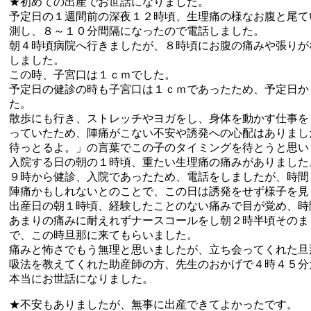
★初めての出産でお世話になりました。
予定日の１週間前の深夜１２時頃、生理痛の様なお腹と尾て
測し、８～１０分間隔になったので電話しました。
朝４時頃病院へ行きましたが、８時頃にお腹の痛みや張りが
しました。
この時、子宮口は１ｃｍでした。
予定日の健診の時も子宮口は１ｃｍであったため、予定日か
た。
散歩にも行き、ストレッチやヨガをし、身体を動かす仕事を
っていたため、陣痛がこない不安や誘発への心配はありまし
待っとるよ。」の言葉でこの子のタイミングを待とうと思い
入院する日の朝の１時頃、重たい生理痛の痛みがありました
９時から健診、入院であったため、電話をしましたが、時間
陣痛かもしれないとのことで、この日は誘発をせず様子を見
出産日の朝１時頃、経験したことのない痛みで目が覚め、時
あまりの痛みに耐えれずナースコールをし朝２時半頃そのま
で、この時旦那に来てもらいました。
痛みと怖さでもう無理と思いましたが、立ち会ってくれた旦
吸法を教えてくれた助産師の方、先生のおかげで４時４５分
本当にお世話になりました。
★不安もありましたが、無事に出産できてよかったです。