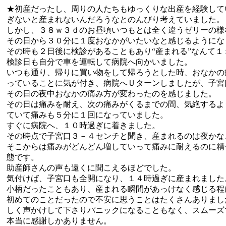
★初産だったし、周りの人たちもゆっくりな出産を経験して
ぎないと産まれないんだろうなとのんびり考えていました。
しかし、３８ｗ３ｄのお昼頃いつもとは全く違うゼリーの様
その日から３０分に１度おなかがいたいなと感じるようにな
その時も２日後に検診があることもあり“産まれる”なんて
検診日も自分で車を運転して病院へ向かいました。
いつも通り、帰りに買い物をして帰ろうとした時、おなかの
っていることに気が付き、病院へＵターンしましたが、子宮
その日の夜中おなかの痛み方が変わったのを感じました。
その日は痛みを耐え、次の痛みがくるまでの間、気絶するよ
ていて痛みも５分に１回になっていました。
すぐに病院へ、１０時過ぎに着きました。
その時点で子宮口３－４センチと聞き、産まれるのは夜かな
そこからは痛みがどんどん増していって痛みに耐えるのに精
態です。
助産師さんの声も遠くに聞こえるほどでした。
気付けば、子宮口も全開になり、１４時過ぎに産まれました
小柄だったこともあり、産まれる瞬間があっけなく感じる程
初めてのことだったので不安に思うことはたくさんありまし
しく声かけして下さりパニックになることもなく、スムーズ
本当に感謝しかありません。