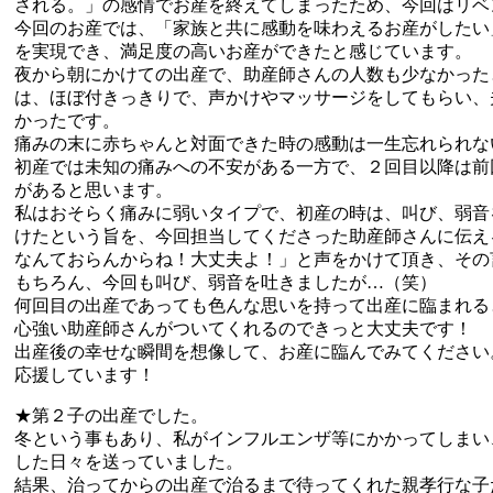
される。」の感情でお産を終えてしまったため、今回はリベ
今回のお産では、「家族と共に感動を味わえるお産がしたい
を実現でき、満足度の高いお産ができたと感じています。
夜から朝にかけての出産で、助産師さんの人数も少なかった
は、ほぼ付きっきりで、声かけやマッサージをしてもらい、
かったです。
痛みの末に赤ちゃんと対面できた時の感動は一生忘れられな
初産では未知の痛みへの不安がある一方で、２回目以降は前
があると思います。
私はおそらく痛みに弱いタイプで、初産の時は、叫び、弱音
けたという旨を、今回担当してくださった助産師さんに伝え
なんておらんからね！大丈夫よ！」と声をかけて頂き、その
もちろん、今回も叫び、弱音を吐きましたが…（笑）
何回目の出産であっても色んな思いを持って出産に臨まれる
心強い助産師さんがついてくれるのできっと大丈夫です！
出産後の幸せな瞬間を想像して、お産に臨んでみてください
応援しています！
★第２子の出産でした。
冬という事もあり、私がインフルエンザ等にかかってしまい
した日々を送っていました。
結果、治ってからの出産で治るまで待ってくれた親孝行な子