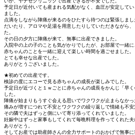
いか、ヤナセクリニックで出産できるか不安でした。
予定日が近付いても産まれる気配がなく、血圧が安定してい
ました。
点滴をしながら陣痛が来るのをひたすら待つのは緊張しまし
だいたり、アロマや足湯を用意したりしていただきながら、
た。
その日の夕方に陣痛が来て、無事に出産できました。
入院中の上の子のことも気がかりでしたが、お部屋で一緒に
赤ちゃんのことを一緒に迎えて楽しい時間を過ごせました。
とても幸せな出産でした。
ありがとうございました。
★初めての出産です。
検診の度にエコーで見る赤ちゃんの成長が楽しみでした。
予定日が近づくと１ｗごとに赤ちゃんの成長をかんじ「早く
した。
陣痛が始まりもうすぐ会える思いでワクワクが止まらなかっ
痛みが増すにつれて不安とワクワクの繰り返しで情緒も不安
その隣で夫はずっと側にいて寄り添ってくれていました。
妊娠中はずっと家事もしてくれて毎晩料理を作ってくれた夫
ありがとう。
そしてお産では助産師さんの全力サポートのおかげで無事に